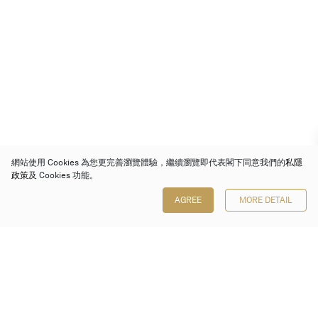
網站使用 Cookies 為您更完善瀏覽體驗，繼續瀏覽即代表閣下同意我們的
私隱
政策
及 Cookies 功能。
AGREE
MORE DETAIL
保利香港拍賣有限公司
香港金鐘金鐘道 88 號
太古廣場 1 座 7 樓 701-708 室
Follow us on