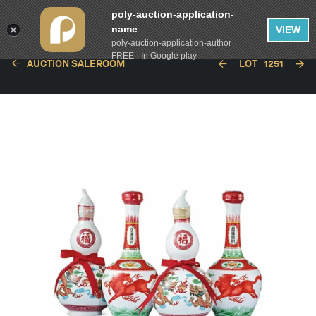
poly-auction-application-
name
VIEW
poly-auction-application-author
FREE - In Google play
AUCTION SALEROOM
LOT
1251