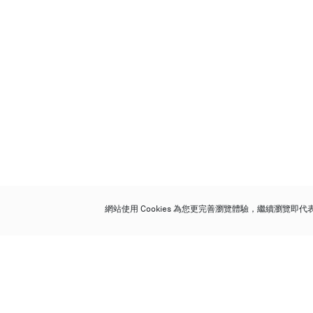
網站使用 Cookies 為您更完善瀏覽體驗，繼續瀏覽即
保利香港拍賣有限公司
香港金鐘金鐘道 88 號
太古廣場 1 座 7 樓 701-708 室
Follow us on