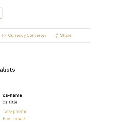
Currency Converter
Share
alists
cs-name
cs-title
T.
cs-phone
E.
cs-email