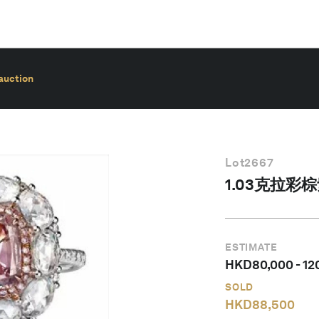
auction
Lot
2667
1.03克拉
ESTIMATE
HKD
80,000
-
12
SOLD
HKD
88,500