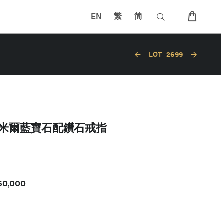
EN
繁
简
LOT
2699
喀什米爾藍寶石配鑽石戒指
60,000