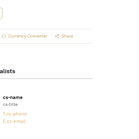
Currency Converter
Share
alists
cs-name
cs-title
T.
cs-phone
E.
cs-email