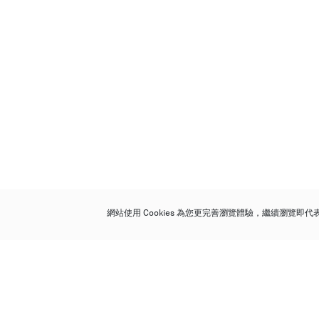
網站使用 Cookies 為您更完善瀏覽體驗，繼續瀏覽即
保利香港拍賣有限公司
香港金鐘金鐘道 88 號
太古廣場 1 座 7 樓 701-708 室
Follow us on