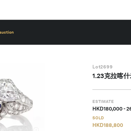
auction
Lot
2699
1.23克拉
ESTIMATE
HKD
180,000
-
2
SOLD
HKD
188,800