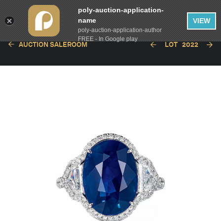
poly-auction-application-
name
VIEW
poly-auction-application-author
FREE - In Google play
AUCTION SALEROOM
LOT
2022