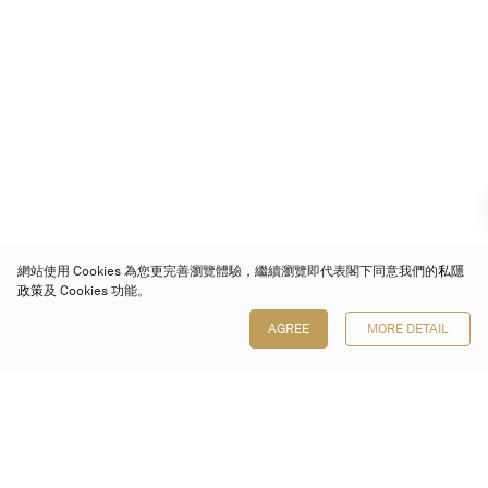
網站使用 Cookies 為您更完善瀏覽體驗，繼續瀏覽即代表閣下同意我們的
私隱
政策
及 Cookies 功能。
AGREE
MORE DETAIL
保利香港拍賣有限公司
香港金鐘金鐘道 88 號
太古廣場 1 座 7 樓 701-708 室
Follow us on