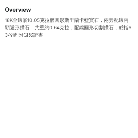
Overview
18K金鑲嵌10.05克拉橢圓形斯里蘭卡藍寶石，兩旁配鑲兩
顆遁形鑽石，共重約0.64克拉，配鑲圓形切割鑽石，戒指6
3/4號 附GRS證書