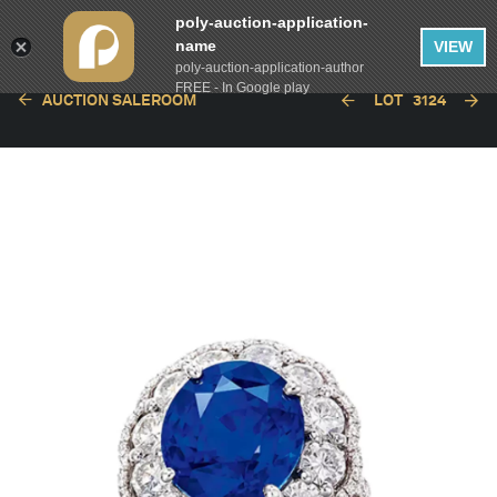
poly-auction-application-
name
VIEW
poly-auction-application-author
FREE - In Google play
AUCTION SALEROOM
LOT
3124