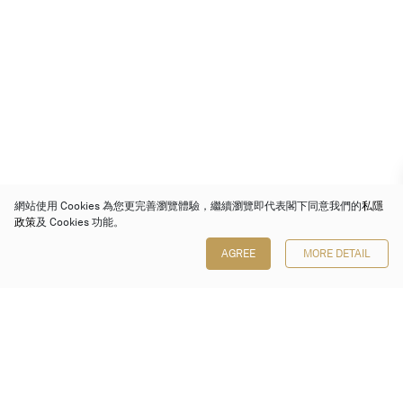
網站使用 Cookies 為您更完善瀏覽體驗，繼續瀏覽即代表閣下同意我們的
私隱
政策
及 Cookies 功能。
AGREE
MORE DETAIL
保利香港拍賣有限公司
香港金鐘金鐘道 88 號
太古廣場 1 座 7 樓 701-708 室
Follow us on