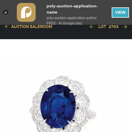
poly-auction-application-
name
VIEW
poly-auction-application-author
FREE - In Google play
AUCTION SALEROOM
LOT
2703