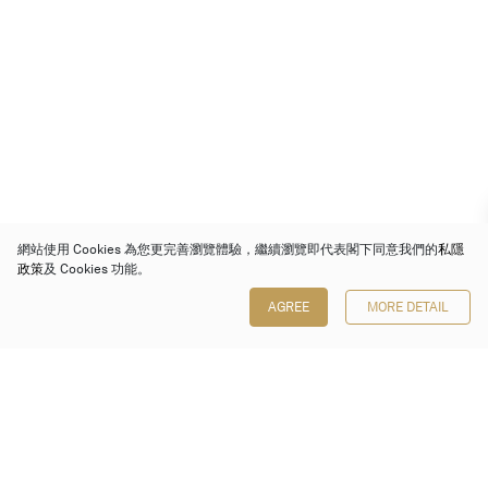
網站使用 Cookies 為您更完善瀏覽體驗，繼續瀏覽即代表閣下同意我們的
私隱
政策
及 Cookies 功能。
AGREE
MORE DETAIL
保利香港拍賣有限公司
香港金鐘金鐘道 88 號
太古廣場 1 座 7 樓 701-708 室
Follow us on