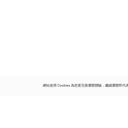
網站使用 Cookies 為您更完善瀏覽體驗，繼續瀏覽即
保利香港拍賣有限公司
香港金鐘金鐘道 88 號
太古廣場 1 座 7 樓 701-708 室
Follow us on