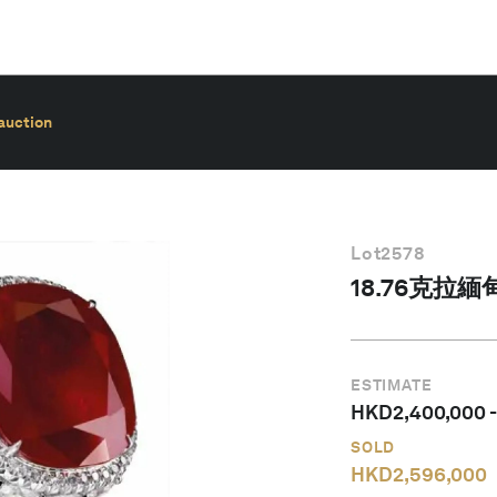
auction
Lot
2578
18.76克拉
ESTIMATE
HKD
2,400,000
SOLD
HKD
2,596,000