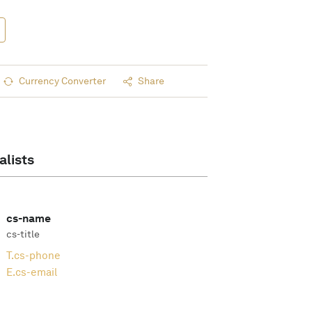
Currency Converter
Share
alists
cs-name
cs-title
T.
cs-phone
E.
cs-email