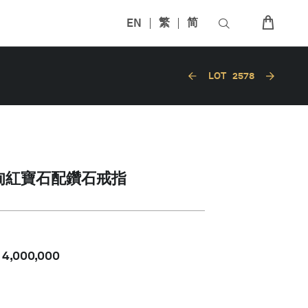
EN
繁
简
LOT
2578
緬甸紅寶石配鑽石戒指
-
4,000,000