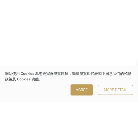
網站使用 Cookies 為您更完善瀏覽體驗，繼續瀏覽即代表閣下同意我們的
私隱
政策
及 Cookies 功能。
AGREE
MORE DETAIL
保利香港拍賣有限公司
香港金鐘金鐘道 88 號
太古廣場 1 座 7 樓 701-708 室
Follow us on