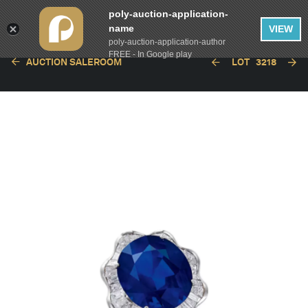
poly-auction-application-
name
VIEW
poly-auction-application-author
FREE - In Google play
AUCTION SALEROOM
LOT
3218