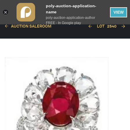
poly-auction-application-
name
VIEW
poly-auction-application-author
FREE - In Google play
AUCTION SALEROOM
LOT
2540