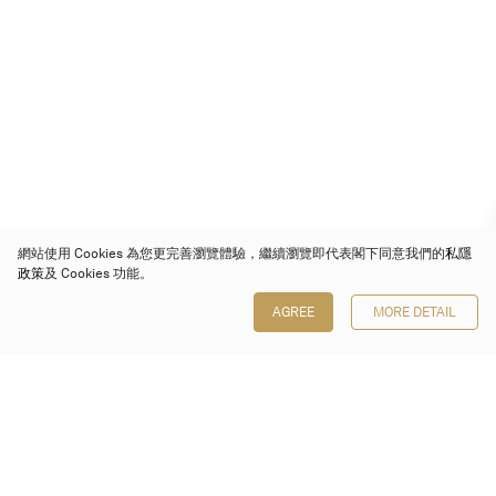
網站使用 Cookies 為您更完善瀏覽體驗，繼續瀏覽即代表閣下同意我們的
私隱
政策
及 Cookies 功能。
AGREE
MORE DETAIL
保利香港拍賣有限公司
香港金鐘金鐘道 88 號
太古廣場 1 座 7 樓 701-708 室
Follow us on