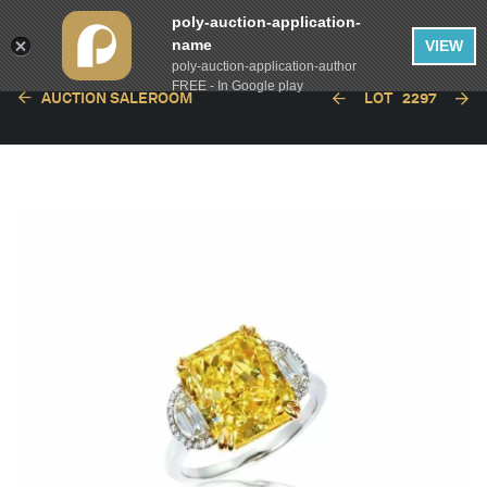
poly-auction-application-
name
VIEW
poly-auction-application-author
FREE - In Google play
AUCTION SALEROOM
LOT
2297