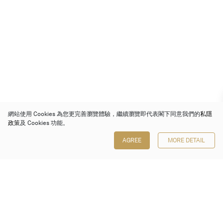
網站使用 Cookies 為您更完善瀏覽體驗，繼續瀏覽即代表閣下同意我們的
私隱
政策
及 Cookies 功能。
AGREE
MORE DETAIL
保利香港拍賣有限公司
香港金鐘金鐘道 88 號
太古廣場 1 座 7 樓 701-708 室
Follow us on