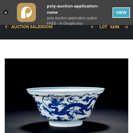
poly-auction-application-
name
VIEW
poly-auction-application-author
FREE - In Google play
AUCTION SALEROOM
LOT
3255