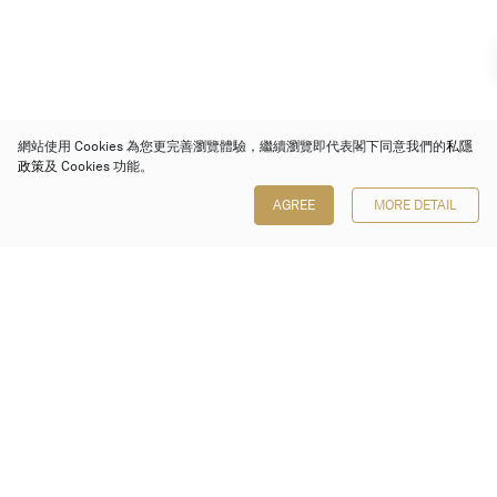
網站使用 Cookies 為您更完善瀏覽體驗，繼續瀏覽即代表閣下同意我們的
私隱
政策
及 Cookies 功能。
AGREE
MORE DETAIL
保利香港拍賣有限公司
香港金鐘金鐘道 88 號
太古廣場 1 座 7 樓 701-708 室
Follow us on