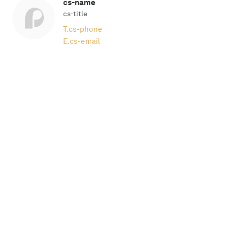
cs-name
cs-title
T.
cs-phone
E.
cs-email