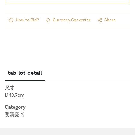
How to Bid?
Currency Converter
Share
tab-lot-detail
尺寸
D 13.7cm
Category
明清瓷器