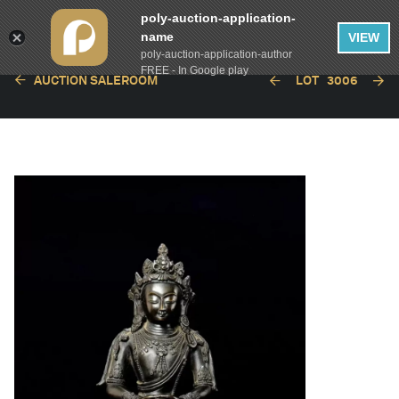
poly-auction-application-
name
VIEW
poly-auction-application-author
FREE - In Google play
AUCTION SALEROOM
LOT
3006