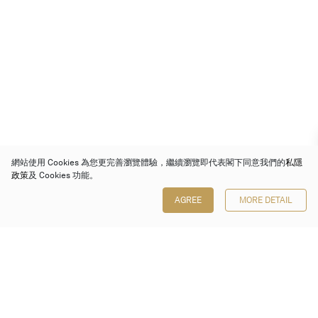
網站使用 Cookies 為您更完善瀏覽體驗，繼續瀏覽即代表閣下同意我們的
私隱
政策
及 Cookies 功能。
AGREE
MORE DETAIL
保利香港拍賣有限公司
香港金鐘金鐘道 88 號
太古廣場 1 座 7 樓 701-708 室
Follow us on