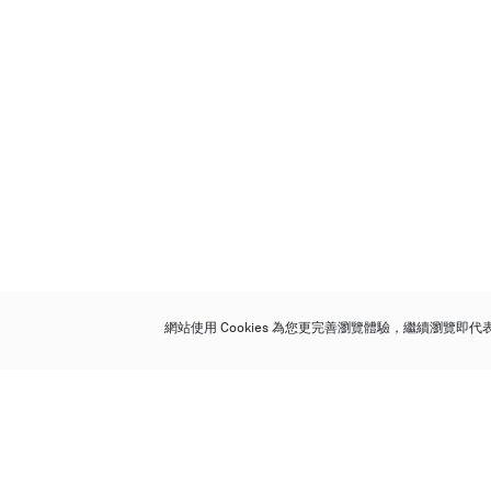
網站使用 Cookies 為您更完善瀏覽體驗，繼續瀏覽即
保利香港拍賣有限公司
香港金鐘金鐘道 88 號
太古廣場 1 座 7 樓 701-708 室
Follow us on