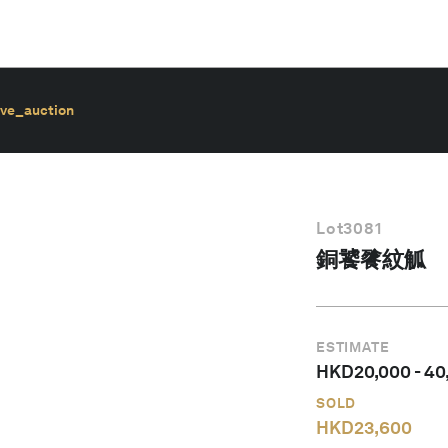
ive_auction
Lot
3081
銅饕餮紋觚
ESTIMATE
HKD
20,000
-
40
SOLD
HKD
23,600