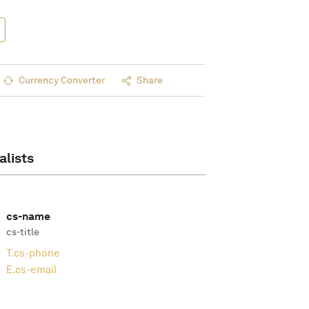
Currency Converter
Share
alists
cs-name
cs-title
T.
cs-phone
E.
cs-email