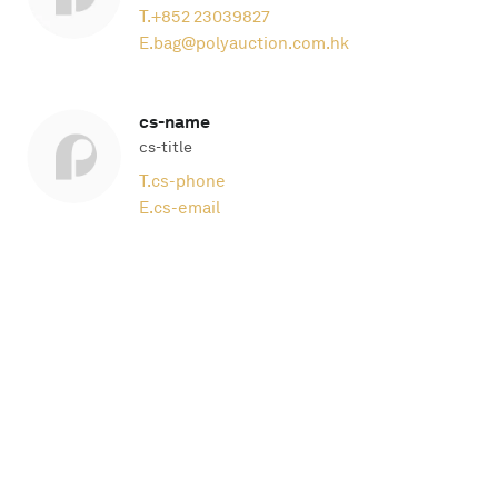
T.
+852 23039827
E.
bag@polyauction.com.hk
cs-name
cs-title
T.
cs-phone
E.
cs-email