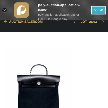
poly-auction-application-
name
VIEW
poly-auction-application-author
FREE - In Google play
AUCTION SALEROOM
LOT
2643