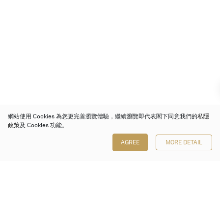
網站使用 Cookies 為您更完善瀏覽體驗，繼續瀏覽即代表閣下同意我們的
私隱
政策
及 Cookies 功能。
AGREE
MORE DETAIL
保利香港拍賣有限公司
香港金鐘金鐘道 88 號
太古廣場 1 座 7 樓 701-708 室
Follow us on