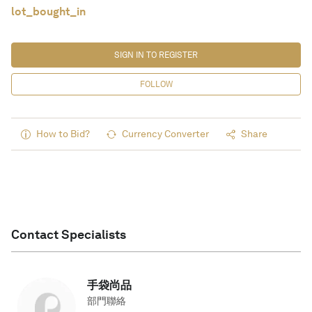
lot_bought_in
SIGN IN TO REGISTER
FOLLOW
How to Bid?
Currency Converter
Share
Contact Specialists
手袋尚品
部門聯絡