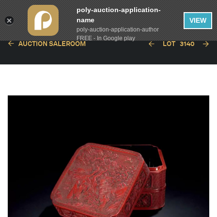
poly-auction-application-
name
VIEW
poly-auction-application-author
FREE - In Google play
AUCTION SALEROOM
LOT
3140