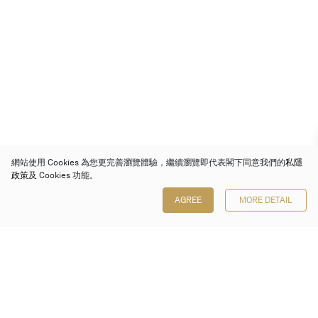
網站使用 Cookies 為您更完善瀏覽體驗，繼續瀏覽即代表閣下同意我們的
私隱
政策
及 Cookies 功能。
AGREE
MORE DETAIL
保利香港拍賣有限公司
香港金鐘金鐘道 88 號
太古廣場 1 座 7 樓 701-708 室
Follow us on