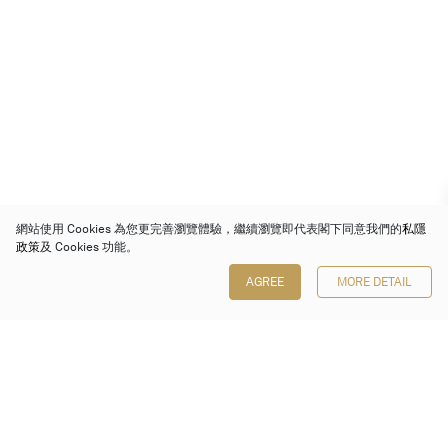
網站使用 Cookies 為您更完善瀏覽體驗，繼續瀏覽即代表閣下同意我們的
私隱
政策
及 Cookies 功能。
AGREE
MORE DETAIL
保利香港拍賣有限公司
香港金鐘金鐘道 88 號
太古廣場 1 座 7 樓 701-708 室
Follow us on