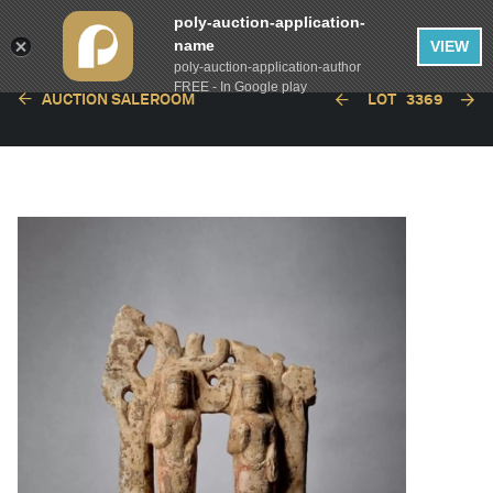
poly-auction-application-
name
VIEW
poly-auction-application-author
FREE - In Google play
AUCTION SALEROOM
LOT
3369