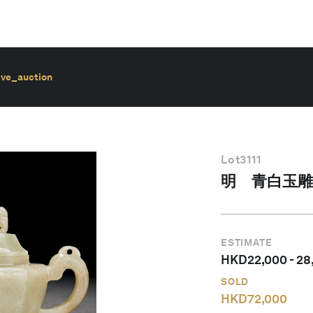
ive_auction
Lot
3111
明 青白玉雕
ESTIMATE
HKD
22,000
-
28
SOLD
HKD
72,000