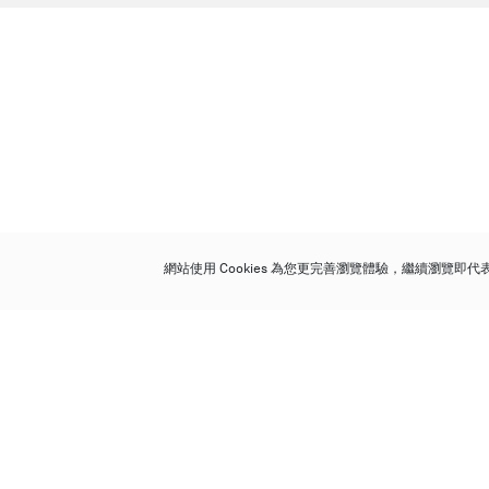
網站使用 Cookies 為您更完善瀏覽體驗，繼續瀏覽即
保利香港拍賣有限公司
香港金鐘金鐘道 88 號
太古廣場 1 座 7 樓 701-708 室
Follow us on