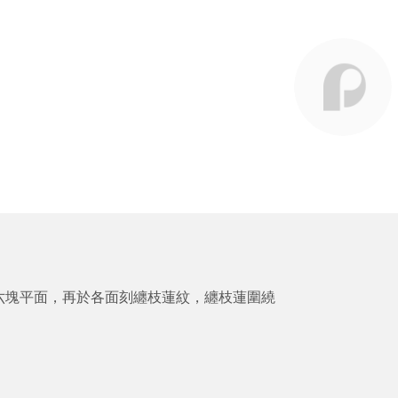
六塊平面，再於各面刻纏枝蓮紋，纏枝蓮圍繞