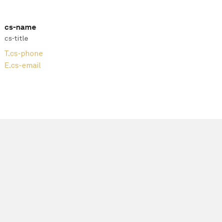
cs-name
cs-title
T.
cs-phone
E.
cs-email