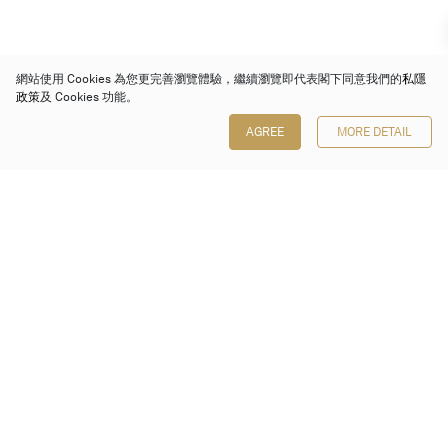
網站使用 Cookies 為您更完善瀏覽體驗，繼續瀏覽即代表閣下同意我們的
私隱
政策
及 Cookies 功能。
AGREE
MORE DETAIL
保利香港拍賣有限公司
香港金鐘金鐘道 88 號
太古廣場 1 座 7 樓 701-708 室
Follow us on