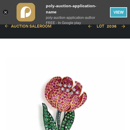
poly-auction-application-
name
VIEW
poly-auction-application-author
FREE - In Google play
AUCTION SALEROOM
LOT
2036