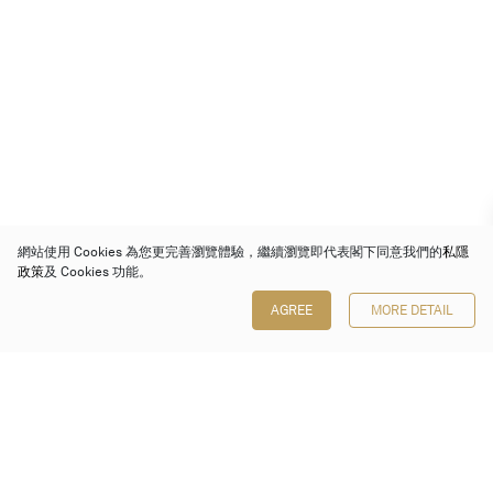
網站使用 Cookies 為您更完善瀏覽體驗，繼續瀏覽即代表閣下同意我們的
私隱
政策
及 Cookies 功能。
AGREE
MORE DETAIL
保利香港拍賣有限公司
香港金鐘金鐘道 88 號
太古廣場 1 座 7 樓 701-708 室
Follow us on