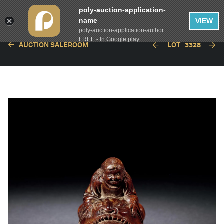
poly-auction-application-
name
VIEW
poly-auction-application-author
FREE - In Google play
AUCTION SALEROOM
LOT
3328