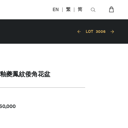
EN
繁
简
LOT
3006
釉夔鳳紋倭角花盆
50,000