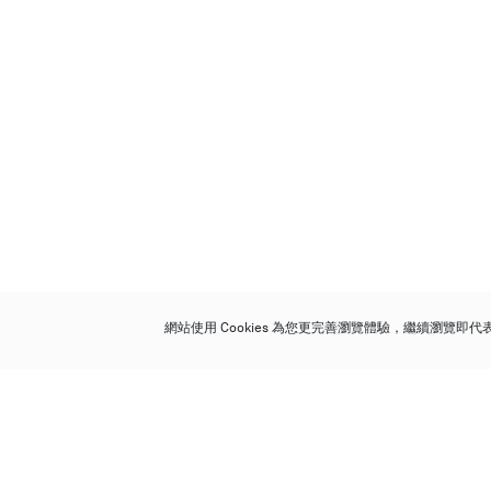
網站使用 Cookies 為您更完善瀏覽體驗，繼續瀏覽即
保利香港拍賣有限公司
香港金鐘金鐘道 88 號
太古廣場 1 座 7 樓 701-708 室
Follow us on