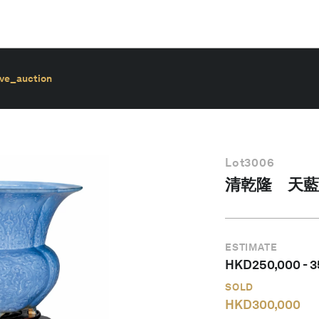
ive_auction
Lot
3006
清乾隆 天藍
ESTIMATE
HKD
250,000
-
3
SOLD
HKD
300,000