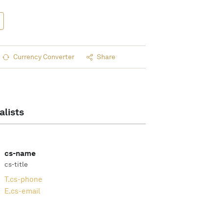
Currency Converter
Share
alists
cs-name
cs-title
T.
cs-phone
E.
cs-email