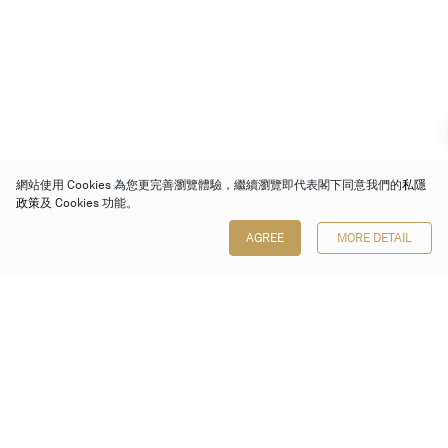
網站使用 Cookies 為您更完善瀏覽體驗，繼續瀏覽即代表閣下同意我們的
私隱
政策
及 Cookies 功能。
AGREE
MORE DETAIL
保利香港拍賣有限公司
香港金鐘金鐘道 88 號
太古廣場 1 座 7 樓 701-708 室
Follow us on