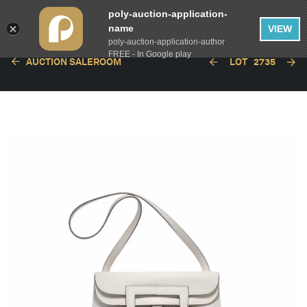
poly-auction-application-
name
VIEW
poly-auction-application-author
FREE - In Google play
AUCTION SALEROOM
LOT
2735