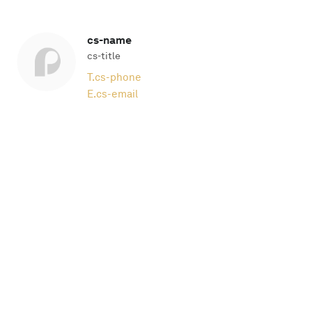
cs-name
cs-title
T.
cs-phone
E.
cs-email