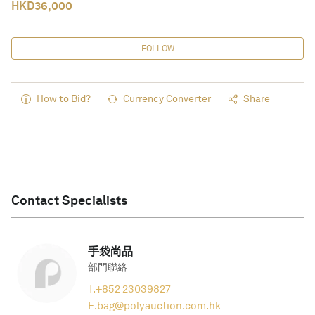
HKD
36,000
FOLLOW
How to Bid?
Currency Converter
Share
Contact Specialists
手袋尚品
部門聯絡
T.
+852 23039827
E.
bag@polyauction.com.hk