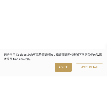
網站使用 Cookies 為您更完善瀏覽體驗，繼續瀏覽即代表閣下同意我們的
私隱
政策
及 Cookies 功能。
AGREE
MORE DETAIL
保利香港拍賣有限公司
香港金鐘金鐘道 88 號
太古廣場 1 座 7 樓 701-708 室
Follow us on