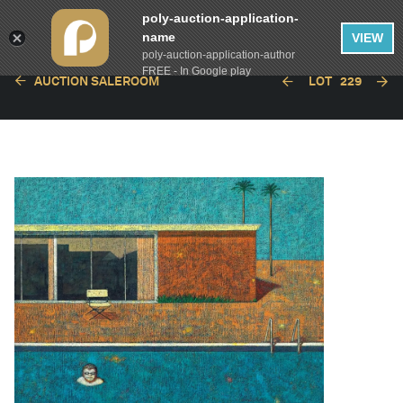
poly-auction-application-
name
VIEW
poly-auction-application-author
FREE - In Google play
AUCTION SALEROOM
LOT
229