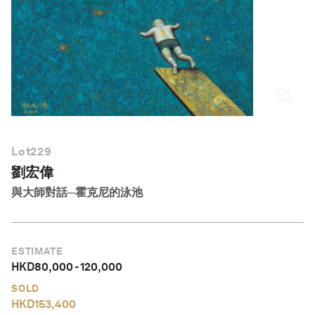
繁體中文
Lot
229
劉宏偉
與大師對話─霍克尼的泳池
ESTIMATE
HKD
80,000
-
120,000
SOLD
HKD
153,400