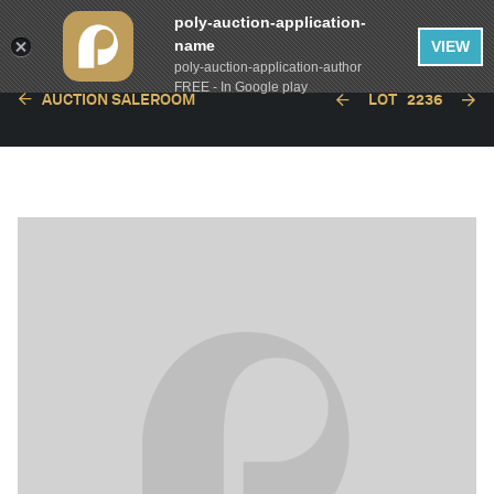
poly-auction-application-
name
VIEW
poly-auction-application-author
FREE - In Google play
AUCTION SALEROOM
LOT
2236