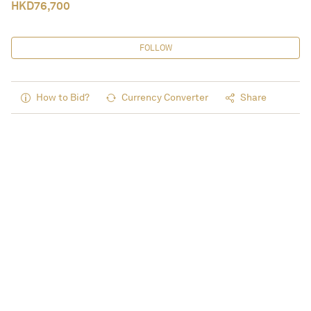
HKD
76,700
FOLLOW
How to Bid?
Currency Converter
Share