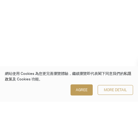
網站使用 Cookies 為您更完善瀏覽體驗，繼續瀏覽即代表閣下同意我們的
私隱
政策
及 Cookies 功能。
AGREE
MORE DETAIL
保利香港拍賣有限公司
香港金鐘金鐘道 88 號
太古廣場 1 座 7 樓 701-708 室
Follow us on