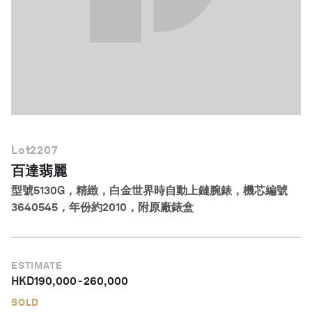
繁體中文
Lot
2207
百達翡麗
型號5130G，精緻，白金世界時自動上鏈腕錶，機芯編號
3640545，年份約2010，附原廠錶盒
ESTIMATE
HKD
190,000
-
260,000
SOLD