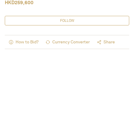
HKD
259,600
FOLLOW
How to Bid?
Currency Converter
Share