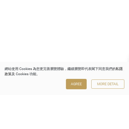
網站使用 Cookies 為您更完善瀏覽體驗，繼續瀏覽即代表閣下同意我們的
私隱
政策
及 Cookies 功能。
AGREE
MORE DETAIL
保利香港拍賣有限公司
香港金鐘金鐘道 88 號
太古廣場 1 座 7 樓 701-708 室
Follow us on