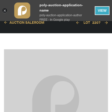
poly-auction-application-
name
VIEW
poly-auction-application-author
FREE - In Google play
AUCTION SALEROOM
LOT
2207