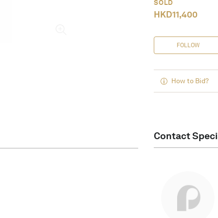
SOLD
HKD
11,400
FOLLOW
How to Bid?
Contact Speci