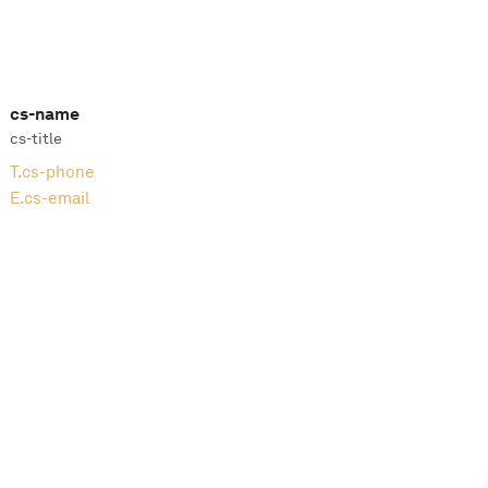
cs-name
cs-title
T.
cs-phone
E.
cs-email