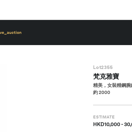
ive_auction
Lot
2355
梵克雅寶
精美，女裝精鋼腕錶，
約 2000
ESTIMATE
HKD
10,000
-
30