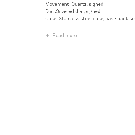
Movement :Quartz, signed
Dial :Silvered dial, signed
Case :Stainless steel case, case back s
Read more