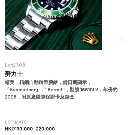
繁體中文
Lot
2308
勞力士
精美，精鋼自動鏈帶腕錶，備日期顯示，
「Submariner」，"Kermit"，型號 16610LV，年份約
2008，附原廠國際保證卡及錶盒
ESTIMATE
HKD
130,000
-
220,000