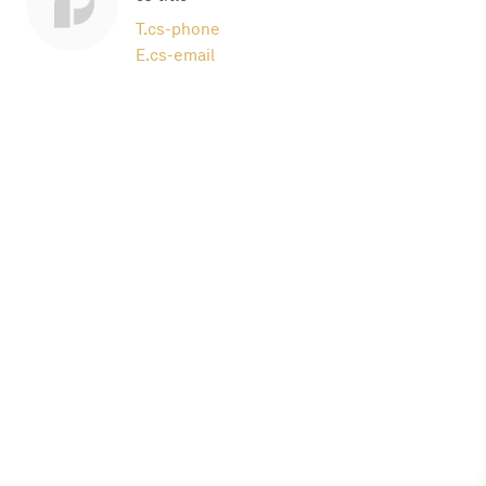
T.
cs-phone
E.
cs-email