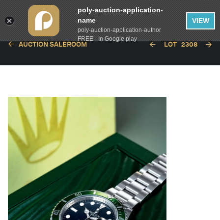
poly-auction-application-
name
VIEW
poly-auction-application-author
FREE - In Google play
AUCTION SALEROOM
LOT
2308