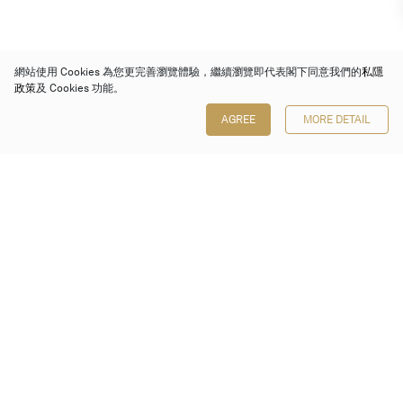
網站使用 Cookies 為您更完善瀏覽體驗，繼續瀏覽即代表閣下同意我們的
私隱
政策
及 Cookies 功能。
AGREE
MORE DETAIL
保利香港拍賣有限公司
香港金鐘金鐘道 88 號
太古廣場 1 座 7 樓 701-708 室
Follow us on