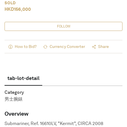
SOLD
HKD
156,000
FOLLOW
How to Bid?
Currency Converter
Share
tab-lot-detail
Category
男士腕錶
Overview
Submariner, Ref. 16610LV, "Kermit", CIRCA 2008