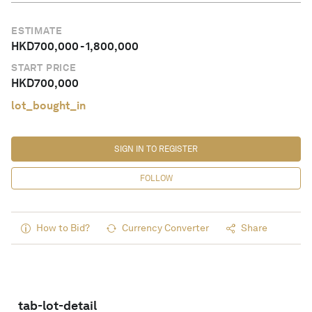
ESTIMATE
HKD
700,000
-
1,800,000
START PRICE
HKD
700,000
lot_bought_in
SIGN IN TO REGISTER
FOLLOW
How to Bid?
Currency Converter
Share
tab-lot-detail