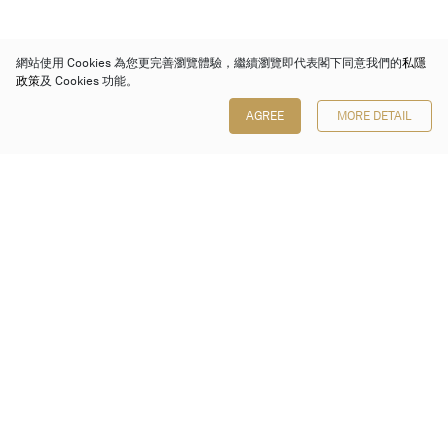
網站使用 Cookies 為您更完善瀏覽體驗，繼續瀏覽即代表閣下同意我們的
私隱
政策
及 Cookies 功能。
AGREE
MORE DETAIL
保利香港拍賣有限公司
香港金鐘金鐘道 88 號
太古廣場 1 座 7 樓 701-708 室
Follow us on