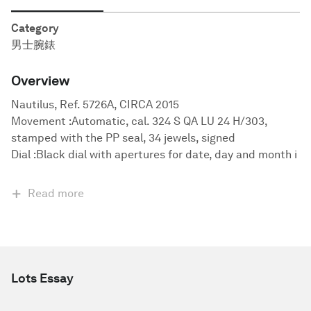
Category
男士腕錶
Overview
Nautilus, Ref. 5726A, CIRCA 2015
Movement :Automatic, cal. 324 S QA LU 24 H/303,
stamped with the PP seal, 34 jewels, signed
Dial :Black dial with apertures for date, day and month i
Read more
Lots Essay