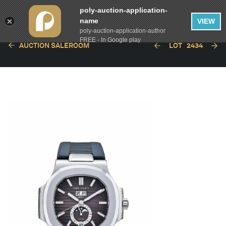
poly-auction-application-
name
VIEW
poly-auction-application-author
FREE - In Google play
AUCTION SALEROOM
LOT
2434