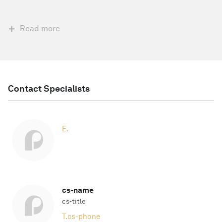
Read more
Contact Specialists
E.
cs-name
cs-title
T.
cs-phone