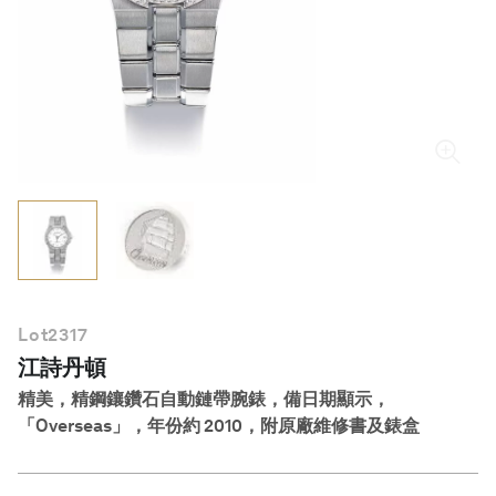
繁體中文
Lot
2317
江詩丹頓
精美，精鋼鑲鑽石自動鏈帶腕錶，備日期顯示，
「Overseas」，年份約 2010，附原廠維修書及錶盒