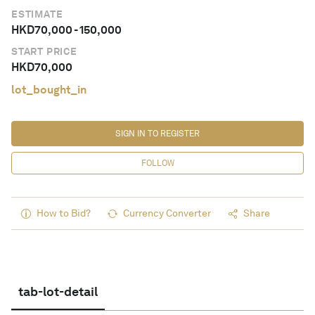
ESTIMATE
HKD
70,000
-
150,000
START PRICE
HKD
70,000
lot_bought_in
SIGN IN TO REGISTER
FOLLOW
How to Bid?
Currency Converter
Share
tab-lot-detail