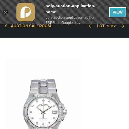
poly-auction-application-
name
VIEW
poly-auction-application-author
FREE - In Google play
AUCTION SALEROOM
LOT
2317