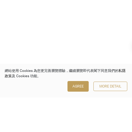
網站使用 Cookies 為您更完善瀏覽體驗，繼續瀏覽即代表閣下同意我們的
私隱
政策
及 Cookies 功能。
AGREE
MORE DETAIL
保利香港拍賣有限公司
香港金鐘金鐘道 88 號
太古廣場 1 座 7 樓 701-708 室
Follow us on