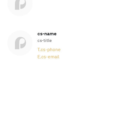
cs-name
cs-title
T.
cs-phone
E.
cs-email