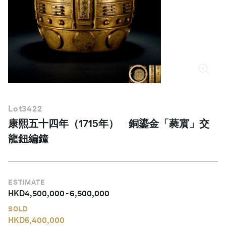
繁體中文
Lot
3422
康熙五十四年（1715年） 銅鎏金「蕤賔」交
龍鈕編鐘
ESTIMATE
HKD
4,500,000
-
6,500,000
SOLD
HKD
5,400,000