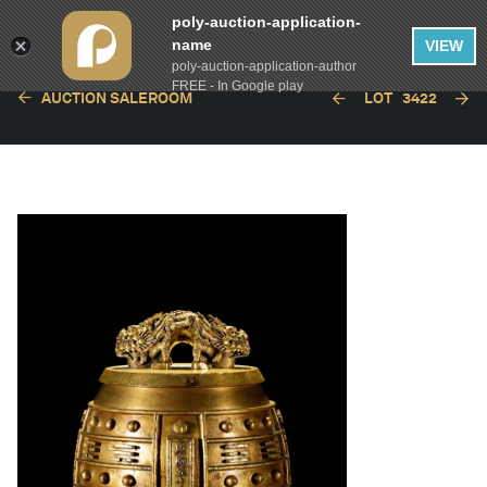
poly-auction-application-
name
VIEW
poly-auction-application-author
FREE - In Google play
AUCTION SALEROOM
LOT
3422