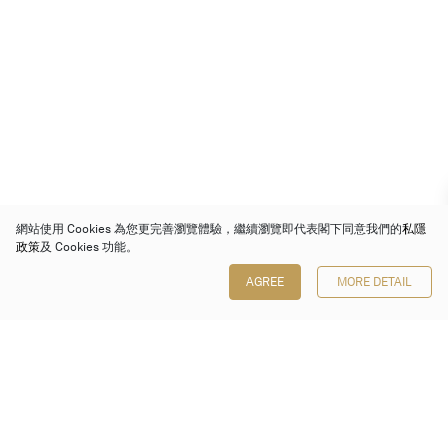
網站使用 Cookies 為您更完善瀏覽體驗，繼續瀏覽即代表閣下同意我們的
私隱
政策
及 Cookies 功能。
AGREE
MORE DETAIL
保利香港拍賣有限公司
香港金鐘金鐘道 88 號
太古廣場 1 座 7 樓 701-708 室
Follow us on