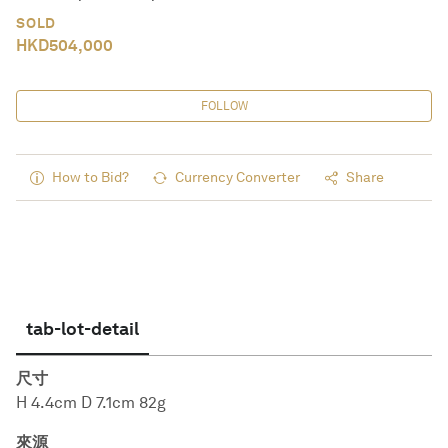
SOLD
HKD
504,000
FOLLOW
How to Bid?
Currency Converter
Share
tab-lot-detail
尺寸
H 4.4cm D 7.1cm 82g
來源