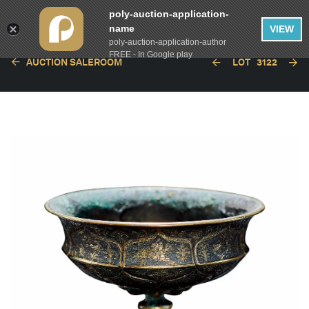
poly-auction-application-
name
VIEW
poly-auction-application-author
FREE - In Google play
AUCTION SALEROOM
LOT
3122