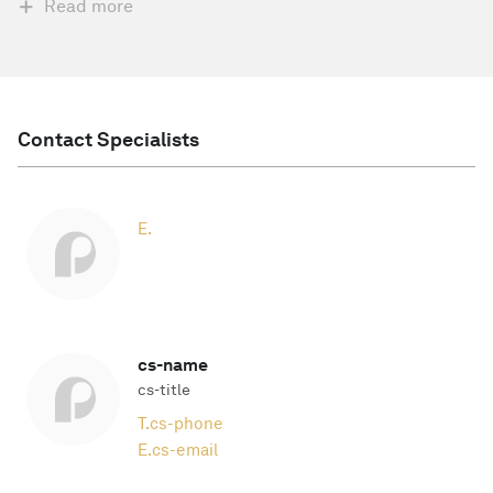
Read more
Contact Specialists
E.
cs-name
cs-title
T.
cs-phone
E.
cs-email