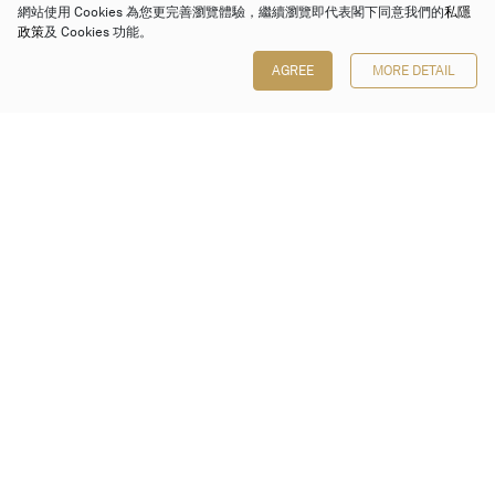
網站使用 Cookies 為您更完善瀏覽體驗，繼續瀏覽即代表閣下同意我們的
私隱
政策
及 Cookies 功能。
AGREE
MORE DETAIL
保利香港拍賣有限公司
香港金鐘金鐘道 88 號
太古廣場 1 座 7 樓 701-708 室
Follow us on