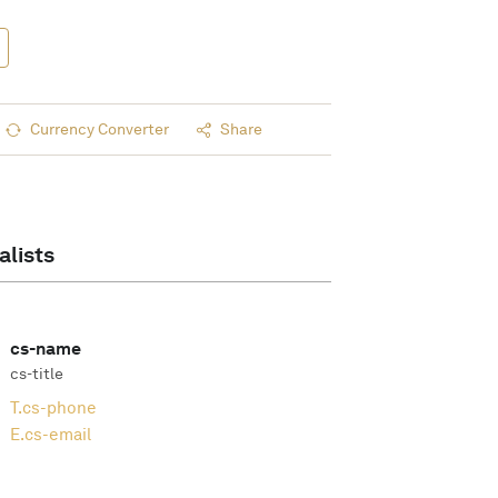
Currency Converter
Share
alists
cs-name
cs-title
T.
cs-phone
E.
cs-email