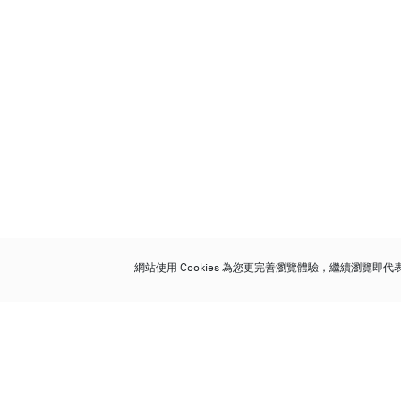
網站使用 Cookies 為您更完善瀏覽體驗，繼續瀏覽即
保利香港拍賣有限公司
香港金鐘金鐘道 88 號
太古廣場 1 座 7 樓 701-708 室
Follow us on