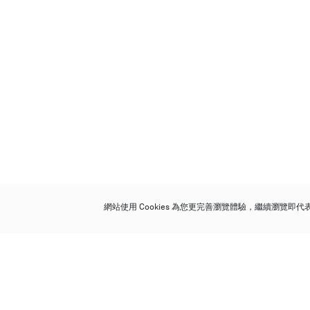
網站使用 Cookies 為您更完善瀏覽體驗，繼續瀏覽即
保利香港拍賣有限公司
香港金鐘金鐘道 88 號
太古廣場 1 座 7 樓 701-708 室
Follow us on