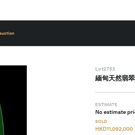
auction
Lot
2752
緬甸天然翡翠
ESTIMATE
No estimate pri
SOLD
HKD
11,092,000