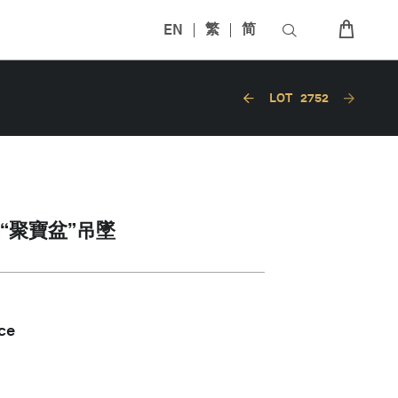
EN
繁
简
LOT
2752
“聚寶盆”吊墜
ce