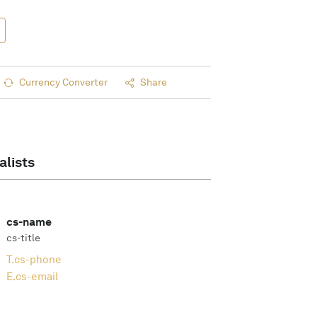
Currency Converter
Share
alists
cs-name
cs-title
T.
cs-phone
E.
cs-email