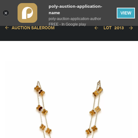
poly-auction-application-
name
VIEW
poly-auction-application-author
FREE - In Google play
AUCTION SALEROOM
LOT
2013