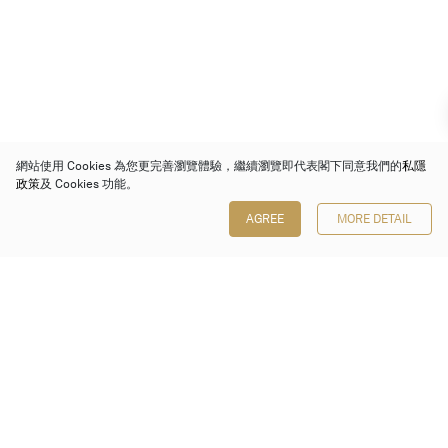
網站使用 Cookies 為您更完善瀏覽體驗，繼續瀏覽即代表閣下同意我們的
私隱
政策
及 Cookies 功能。
AGREE
MORE DETAIL
保利香港拍賣有限公司
香港金鐘金鐘道 88 號
太古廣場 1 座 7 樓 701-708 室
Follow us on