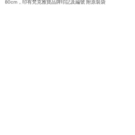
80cm，印有梵克雅寶品牌印記及編號 附原裝袋