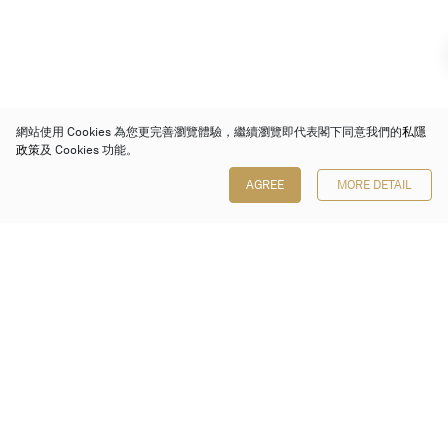
網站使用 Cookies 為您更完善瀏覽體驗，繼續瀏覽即代表閣下同意我們的
私隱
政策
及 Cookies 功能。
AGREE
MORE DETAIL
保利香港拍賣有限公司
香港金鐘金鐘道 88 號
太古廣場 1 座 7 樓 701-708 室
Follow us on