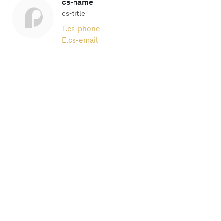
cs-name
cs-title
T.
cs-phone
E.
cs-email