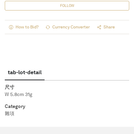
FOLLOW
How to Bid?
Currency Converter
Share
tab-lot-detail
尺寸
W 5.8cm 31g
Category
雜項