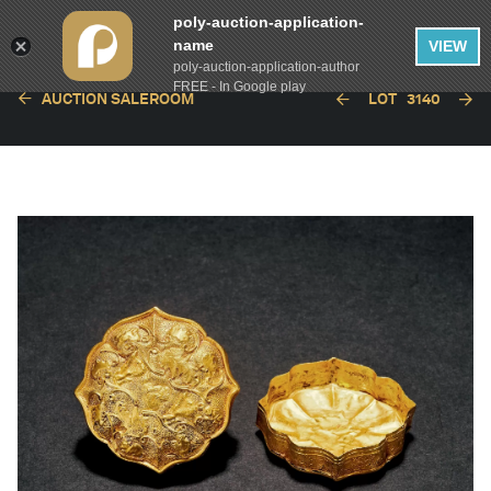
poly-auction-application-
name
VIEW
poly-auction-application-author
FREE - In Google play
AUCTION SALEROOM
LOT
3140