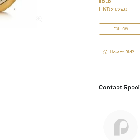
SOLD
HKD
21,240
FOLLOW
How to Bid?
Contact Speci