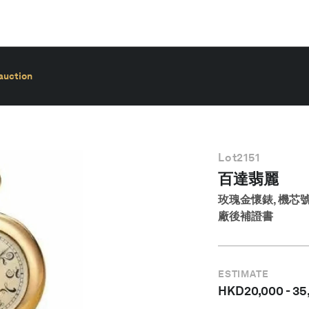
auction
Lot
2151
百達翡麗
玫瑰金懷錶, 機芯號7
廠後補證書
ESTIMATE
HKD
20,000
-
35