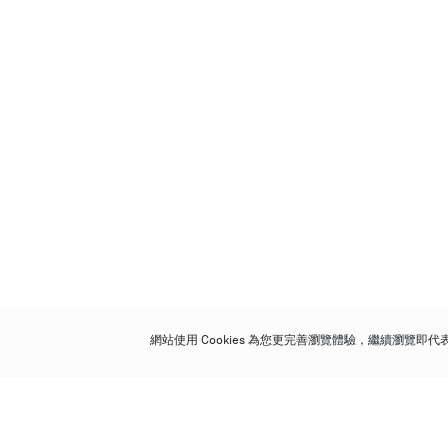
網站使用 Cookies 為您更完善瀏覽體驗，繼續瀏覽即
保利香港拍賣有限公司
香港金鐘金鐘道 88 號
太古廣場 1 座 7 樓 701-708 室