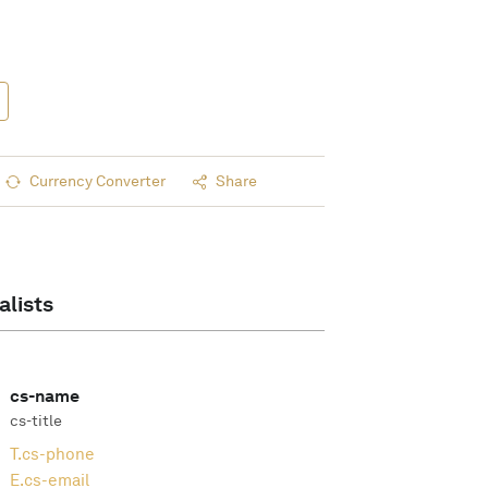
Currency Converter
Share
alists
cs-name
cs-title
T.
cs-phone
E.
cs-email