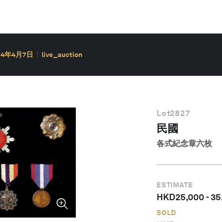
14年4月7日
live_auction
Lot
2827
民國
各式紀念章六枚
ESTIMATE
HKD
25,000
-
35
SOLD