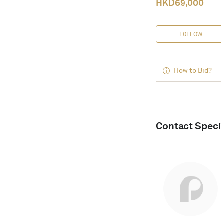
HKD
69,000
FOLLOW
How to Bid?
Contact Speci