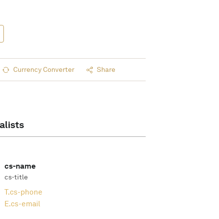
Currency Converter
Share
alists
cs-name
cs-title
T.
cs-phone
E.
cs-email