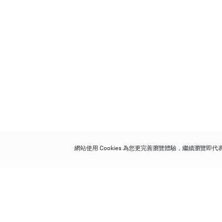
網站使用 Cookies 為您更完善瀏覽體驗，繼續瀏覽即
保利香港拍賣有限公司
香港金鐘金鐘道 88 號
太古廣場 1 座 7 樓 701-708 室
Follow us on