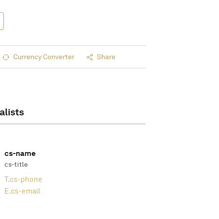
Currency Converter
Share
alists
cs-name
cs-title
T.
cs-phone
E.
cs-email