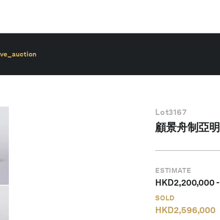
ive_auction
Lot
3167
顧景舟制亞明
ESTIMATE
HKD
2,200,000
SOLD
HKD
2,596,000