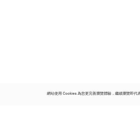
網站使用 Cookies 為您更完善瀏覽體驗，繼續瀏覽即
保利香港拍賣有限公司
香港金鐘金鐘道 88 號
太古廣場 1 座 7 樓 701-708 室
Follow us on