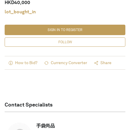
HKD
40,000
lot_bought_in
SIGN IN TO REGISTER
FOLLOW
How to Bid?
Currency Converter
Share
Contact Specialists
手袋尚品