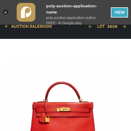
poly-auction-application-
name
VIEW
poly-auction-application-author
FREE - In Google play
AUCTION SALEROOM
LOT
2606