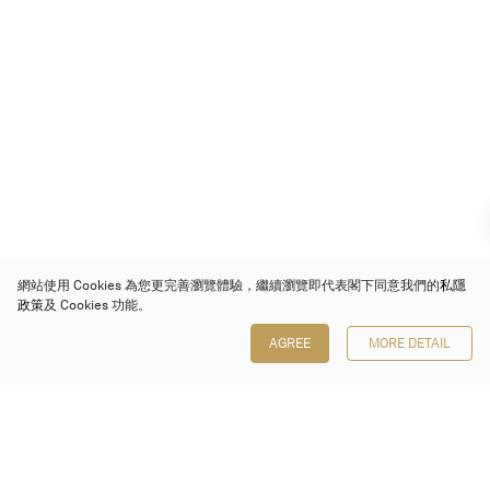
網站使用 Cookies 為您更完善瀏覽體驗，繼續瀏覽即代表閣下同意我們的
私隱
政策
及 Cookies 功能。
AGREE
MORE DETAIL
保利香港拍賣有限公司
香港金鐘金鐘道 88 號
太古廣場 1 座 7 樓 701-708 室
Follow us on