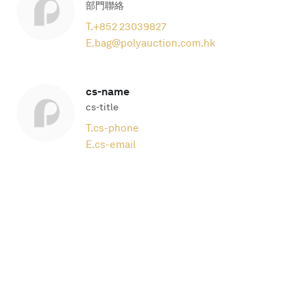
部門聯絡
T.
+852 23039827
E.
bag@polyauction.com.hk
cs-name
cs-title
T.
cs-phone
E.
cs-email