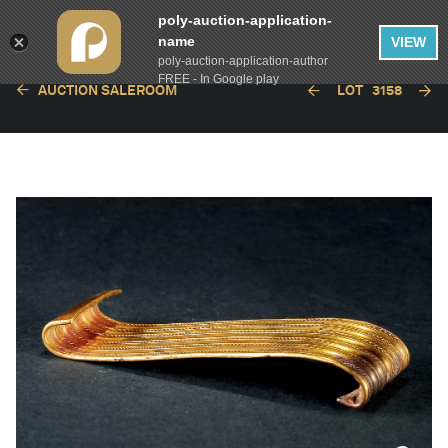
poly-auction-application-
name
VIEW
poly-auction-application-author
FREE - In Google play
AUCTION SALEROOM
LOT
3158