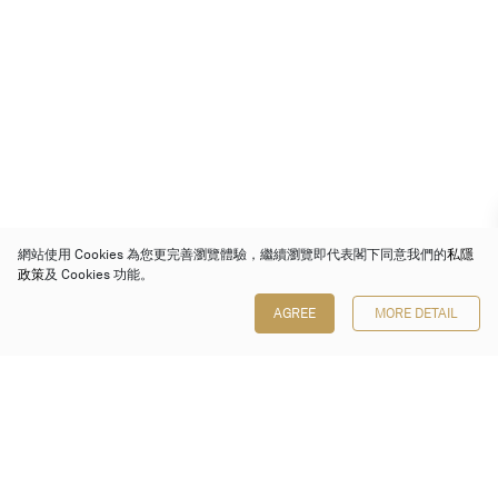
網站使用 Cookies 為您更完善瀏覽體驗，繼續瀏覽即代表閣下同意我們的
私隱
政策
及 Cookies 功能。
AGREE
MORE DETAIL
保利香港拍賣有限公司
香港金鐘金鐘道 88 號
太古廣場 1 座 7 樓 701-708 室
Follow us on