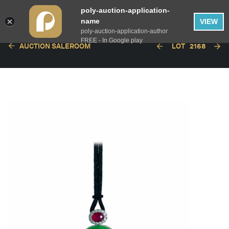
poly-auction-application-
name
VIEW
poly-auction-application-author
FREE - In Google play
AUCTION SALEROOM
LOT
2168