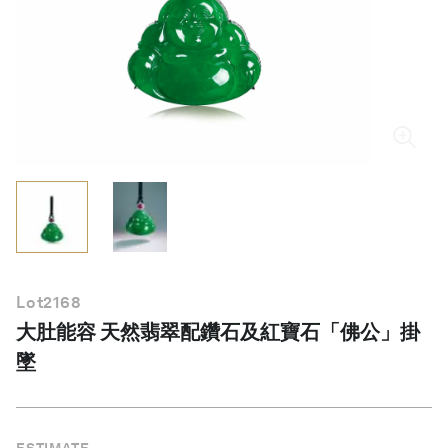
繁體中文
Lot
2168
大肚能容 天然翡翠配鑽石及紅寶石「佛公」掛
墜