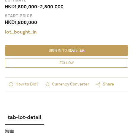
ESTIMATE
HKD
1,800,000
-
2,800,000
START PRICE
HKD
1,800,000
lot_bought_in
SIGN IN TO REGISTER
FOLLOW
How to Bid?
Currency Converter
Share
tab-lot-detail
證書