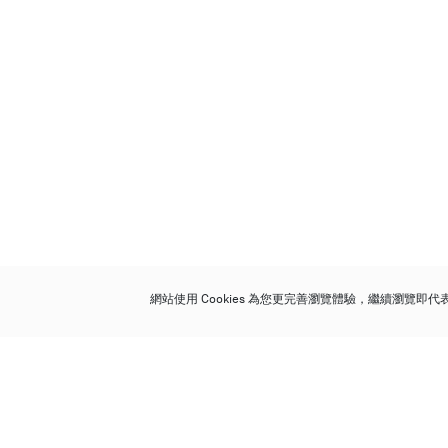
網站使用 Cookies 為您更完善瀏覽體驗，繼續瀏覽即
保利香港拍賣有限公司
香港金鐘金鐘道 88 號
太古廣場 1 座 7 樓 701-708 室
Follow us on