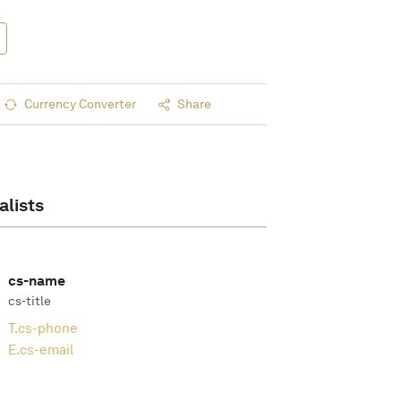
Currency Converter
Share
alists
cs-name
cs-title
T.
cs-phone
E.
cs-email