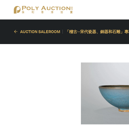
AUCTION SALEROOM
「稽古─宋代瓷器、銅器和石雕」專