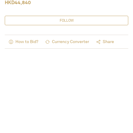
HKD
44,840
FOLLOW
How to Bid?
Currency Converter
Share