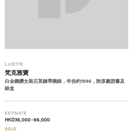
繁體中文
Lot
2119
梵克雅寶
白金鑲鑽女裝石英鏈帶腕錶，年份約1996，附原廠證書及
錶盒
ESTIMATE
HKD
36,000
-
66,000
SOLD