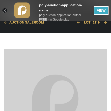
poly-auction-application-
name
VIEW
poly-auction-application-author
FREE - In Google play
AUCTION SALEROOM
LOT
2119