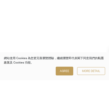
網站使用 Cookies 為您更完善瀏覽體驗，繼續瀏覽即代表閣下同意我們的
私隱
政策
及 Cookies 功能。
AGREE
MORE DETAIL
保利香港拍賣有限公司
香港金鐘金鐘道 88 號
太古廣場 1 座 7 樓 701-708 室
Follow us on