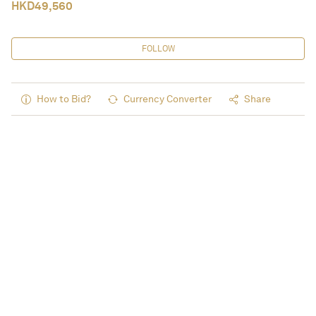
HKD
49,560
FOLLOW
How to Bid?
Currency Converter
Share