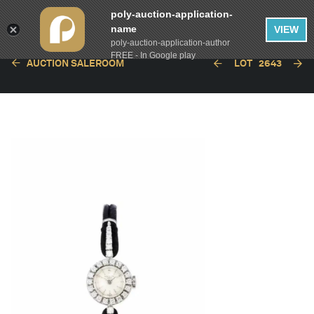
poly-auction-application-
name
VIEW
poly-auction-application-author
FREE - In Google play
AUCTION SALEROOM
LOT
2643