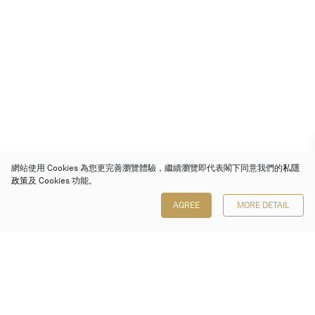
網站使用 Cookies 為您更完善瀏覽體驗，繼續瀏覽即代表閣下同意我們的
私隱
政策
及 Cookies 功能。
AGREE
MORE DETAIL
保利香港拍賣有限公司
香港金鐘金鐘道 88 號
太古廣場 1 座 7 樓 701-708 室
Follow us on