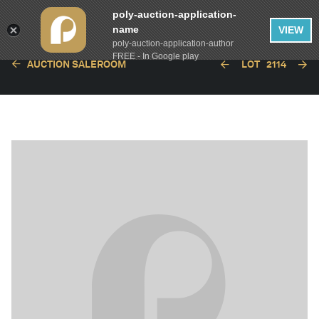
poly-auction-application-
name
VIEW
poly-auction-application-author
FREE - In Google play
AUCTION SALEROOM
LOT
2114