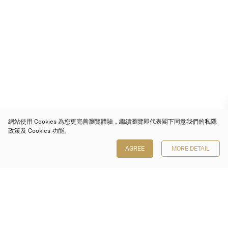
網站使用 Cookies 為您更完善瀏覽體驗，繼續瀏覽即代表閣下同意我們的
私隱
政策
及 Cookies 功能。
AGREE
MORE DETAIL
保利香港拍賣有限公司
香港金鐘金鐘道 88 號
太古廣場 1 座 7 樓 701-708 室
Follow us on