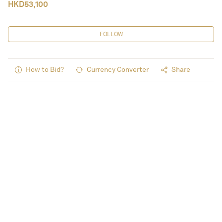
HKD
53,100
FOLLOW
How to Bid?
Currency Converter
Share