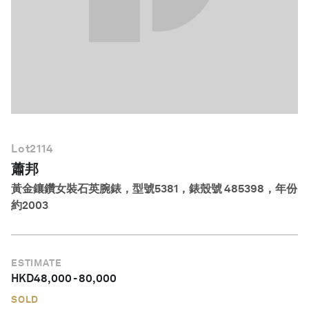
繁體中文
Lot
2114
蕭邦
黃金鑲鑽女裝石英腕錶，型號5381，錶殼號 485398，年份
約2003
ESTIMATE
HKD
48,000
-
80,000
SOLD