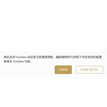
網站使用 Cookies 為您更完善瀏覽體驗，繼續瀏覽即代表閣下同意我們的
私隱
政策
及 Cookies 功能。
AGREE
MORE DETAIL
保利香港拍賣有限公司
香港金鐘金鐘道 88 號
太古廣場 1 座 7 樓 701-708 室
Follow us on