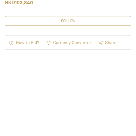
HKD
103,840
FOLLOW
How to Bid?
Currency Converter
Share