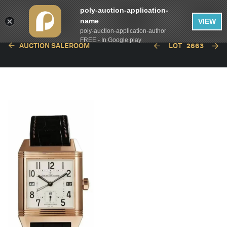
poly-auction-application-
name
VIEW
poly-auction-application-author
FREE - In Google play
AUCTION SALEROOM
LOT
2663