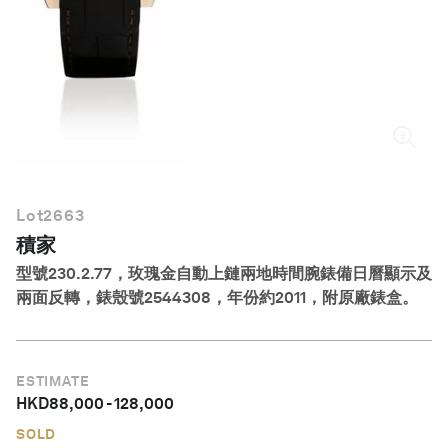
繁體中文
Lot
2663
積家
型號230.2.77，玫瑰金自動上鏈兩地時間腕錶備日曆顯示及
兩面反轉，錶殼號2544308，年份約2011，附原廠錶盒。
ESTIMATE
HKD
88,000
-
128,000
SOLD