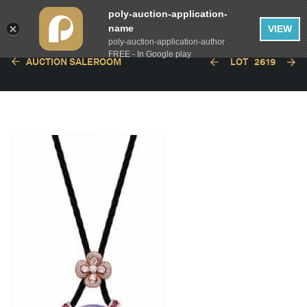
poly-auction-application-
name
VIEW
poly-auction-application-author
FREE - In Google play
AUCTION SALEROOM
LOT
2619