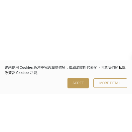
網站使用 Cookies 為您更完善瀏覽體驗，繼續瀏覽即代表閣下同意我們的
私隱
政策
及 Cookies 功能。
AGREE
MORE DETAIL
保利香港拍賣有限公司
香港金鐘金鐘道 88 號
太古廣場 1 座 7 樓 701-708 室
Follow us on