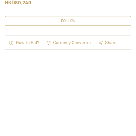
HKD
80,240
FOLLOW
How to Bid?
Currency Converter
Share