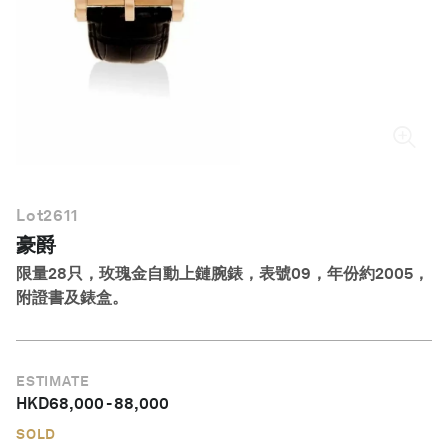
繁體中文
Lot
2611
豪爵
限量28只，玫瑰金自動上鏈腕錶，表號09，年份約2005，
附證書及錶盒。
ESTIMATE
HKD
68,000
-
88,000
SOLD