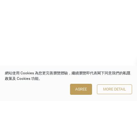
網站使用 Cookies 為您更完善瀏覽體驗，繼續瀏覽即代表閣下同意我們的
私隱
政策
及 Cookies 功能。
AGREE
MORE DETAIL
保利香港拍賣有限公司
香港金鐘金鐘道 88 號
太古廣場 1 座 7 樓 701-708 室
Follow us on