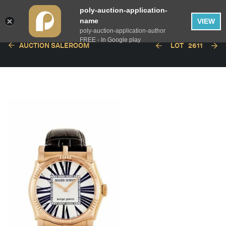
poly-auction-application-
name
VIEW
poly-auction-application-author
FREE - In Google play
AUCTION SALEROOM
LOT
2611