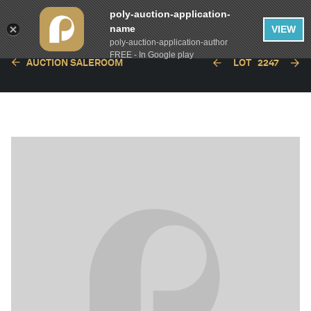
poly-auction-application-
name
VIEW
poly-auction-application-author
FREE - In Google play
AUCTION SALEROOM
LOT
2247