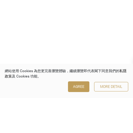
網站使用 Cookies 為您更完善瀏覽體驗，繼續瀏覽即代表閣下同意我們的
私隱
政策
及 Cookies 功能。
AGREE
MORE DETAIL
保利香港拍賣有限公司
香港金鐘金鐘道 88 號
太古廣場 1 座 7 樓 701-708 室
Follow us on