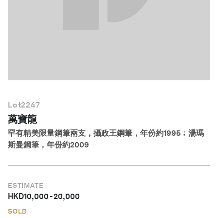
繁體中文
Lot
2247
萬寶龍
罕有精美限量鋼筆兩支，攝政王鋼筆，年份約1995﹔湯瑪
斯曼鋼筆，年份約2009
ESTIMATE
HKD
10,000
-
20,000
SOLD