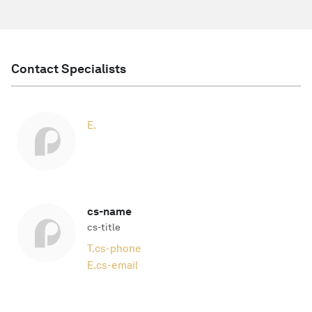
Contact Specialists
E.
cs-name
cs-title
T.
cs-phone
E.
cs-email