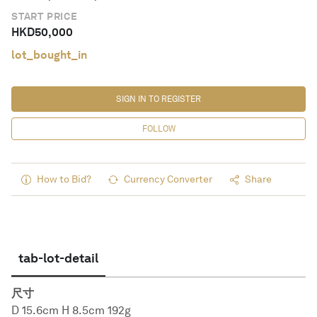
START PRICE
HKD
50,000
lot_bought_in
SIGN IN TO REGISTER
FOLLOW
How to Bid?
Currency Converter
Share
tab-lot-detail
尺寸
D 15.6cm H 8.5cm 192g