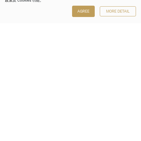
政策
及 Cookies 功能。
AGREE
MORE DETAIL
保利香港拍賣有限公司
香港金鐘金鐘道 88 號
太古廣場 1 座 7 樓 701-708 室
Follow us on