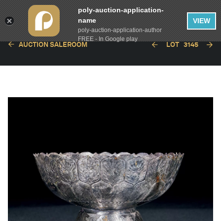
poly-auction-application-
name
VIEW
poly-auction-application-author
FREE - In Google play
AUCTION SALEROOM
LOT
3145